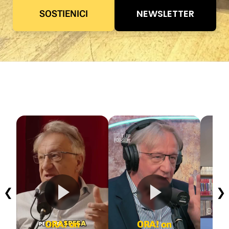
NEWSLETTER
SOSTIENICI
❮
❯
ORA! on
ORA! on