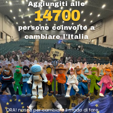
Aggiungiti alle
14700
persone coinvolte a
cambiare l'Italia
ORA! nasce per cambiare il modo di fare