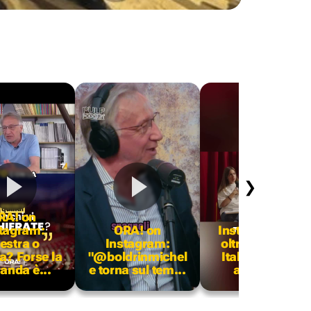
❯
RA! on
ORA! on
tagram:
ORA! on
Instagram: "Da
estra o
Instagram:
oltre 50 anni in
ra? Forse la
"@boldrinmichel
Italia nessuno
nda è...
e torna sul tem...
affronta...