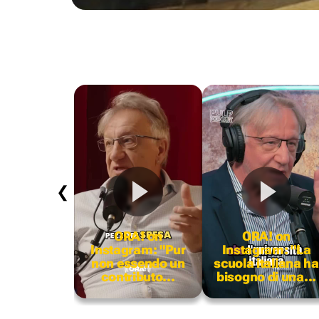
❮
ORA! on
ORA! on
Instagram: "Pur
Instagram: "La
non essendo un
scuola italiana ha
contributo...
bisogno di una...