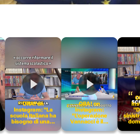
O
ORA! on
ORA! on
Ins
Instagram: "La
Instagram:
"D
scuola italiana ha
"L'operazione
sinist
bisogno di una...
Vannacci è il...
doma