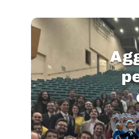
Agg
p