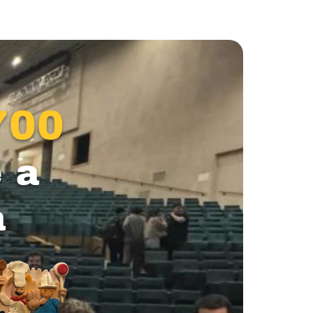
700
 a
a