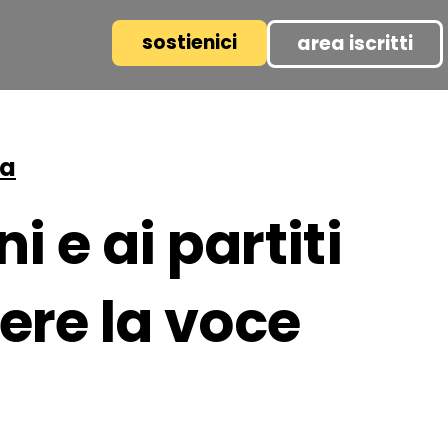
sostienici
area iscritti
pa
i e ai partiti
ere la voce