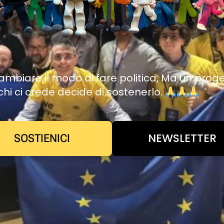
mbiare il modo di fare politica, Ma un prog
chi ci crede decide di sostenerlo.
NEWSLETTER
SOSTIENICI