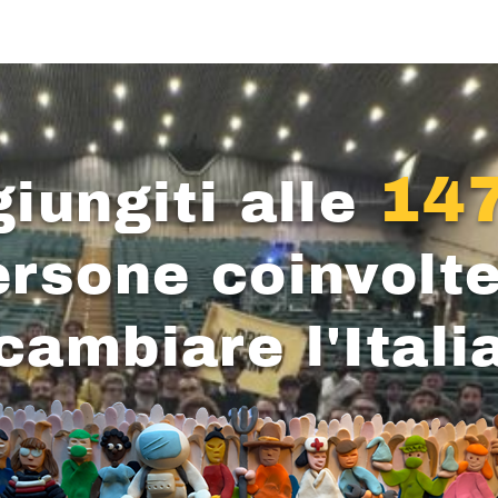
14
iungiti alle
ersone coinvolte
cambiare l'Itali