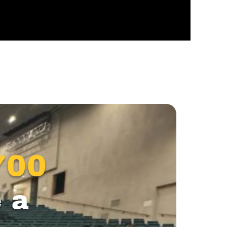
700
 a