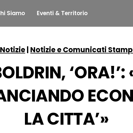
hi Siamo
Eventi & Territorio
Notizie
|
Notizie e Comunicati Stam
BOLDRIN, ‘ORA!’: 
LANCIANDO ECO
LA CITTA’»