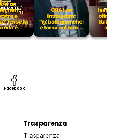
RA! on
ORA! on
tagram:
ORA! on
Instagram: "Da
estra o
Instagram:
oltre 50 anni in
ra? Forse la
"@boldrinmichel
Italia nessuno
nda è...
e torna sul tem...
affronta...
Facebook
Trasparenza
Trasparenza