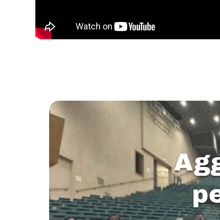
Agg
p