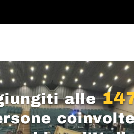
14
iungiti alle
ersone coinvolte