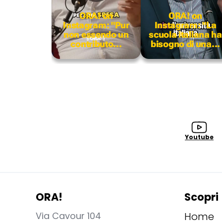
ORA! on
ORA! on
Instagram: "Pur
Instagram: "La
non essendo un
scuola italiana ha
contributo...
bisogno di una...
Youtube
ORA!
Scopri
Via Cavour 104
Home