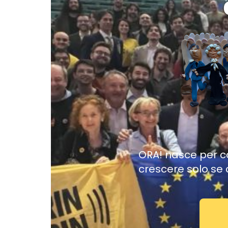
ORA! nasce per ca
crescere solo se 