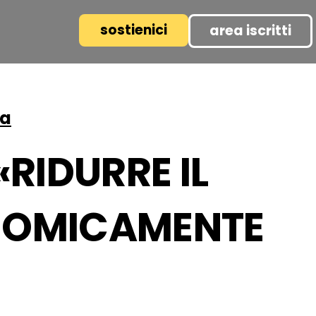
sostienici
area iscritti
pa
«RIDURRE IL
NOMICAMENTE