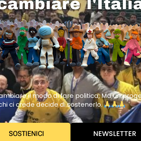
cambiare l'Itali
mbiare il modo di fare politica, Ma un prog
chi ci crede decide di sostenerlo.
NEWSLETTER
SOSTIENICI