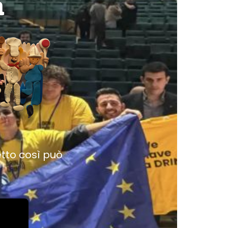
a
etto così può