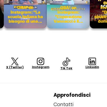
O
ORA! on
ORA! on
Ins
Instagram: "La
Instagram:
"D
scuola italiana ha
"L'operazione
sinist
bisogno di una...
Vannacci è il...
doma
Instagram
Linkedin
X (Twitter)
Tik Tok
Approfondisci
Contatti