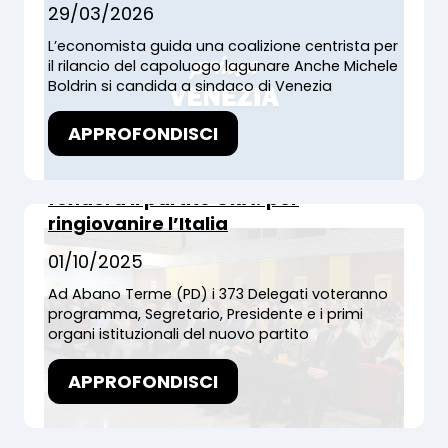
29/03/2026
L’economista guida una coalizione centrista per
il rilancio del capoluogo lagunare Anche Michele
Boldrin si candida a sindaco di Venezia
COMUNICATI STAMPA
Da Drin Drin a ORA! L’11 e 12 ottobre il
APPROFONDISCI
Congresso Nazionale
dell’associazione politica Drin Drin
fonderà il partito ORA! per
ringiovanire l’Italia
01/10/2025
Ad Abano Terme (PD) i 373 Delegati voteranno
programma, Segretario, Presidente e i primi
organi istituzionali del nuovo partito
APPROFONDISCI
COMUNICATI STAMPA
Drin Drin firma la Petizione EU-INC